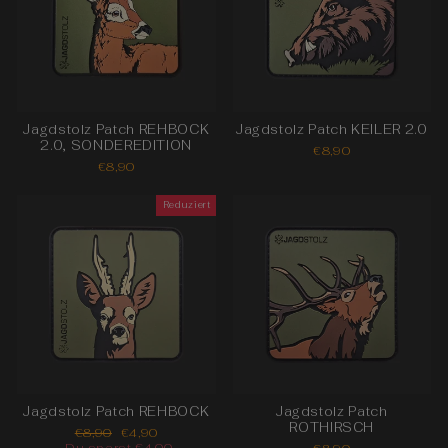
Jagdstolz Patch REHBOCK
Jagdstolz Patch KEILER 2.0
2.0, SONDEREDITION
€8,90
€8,90
Reduziert
Jagdstolz Patch REHBOCK
Jagdstolz Patch
ROTHIRSCH
Normaler
Sonderpreis
€8,90
€4,90
Preis
Du sparst €4,00