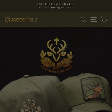
Direkt
JAGDSTOLZ SERVICE
zum
30 Tage Rückgaberecht
Pause
Inhalt
Diashow
JAGDSTOLZ
SUCHE
SEITE
E